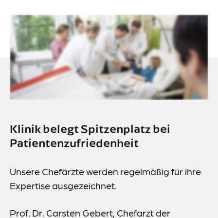
Events
Downloads
Presse
Suche
Klinik belegt Spitzenplatz bei
Patientenzufriedenheit
Lieferkettensorgfaltspflichtengesetz (LkSG)
Datenschutz
Unsere Chefärzte werden regelmäßig für ihre
Impressum
Expertise ausgezeichnet.
Meldestelle
Sitemap
Prof. Dr. Carsten Gebert, Chefarzt der