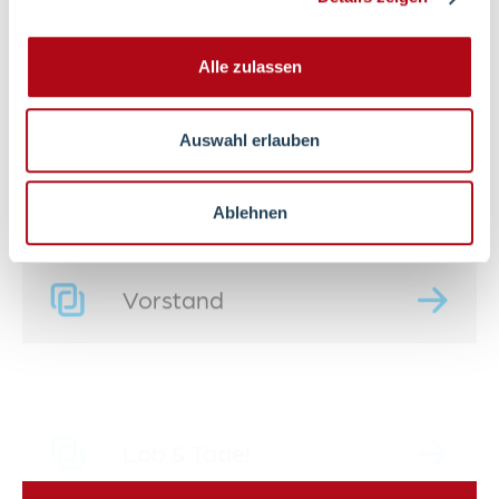
Pflegequalität
Alle zulassen
Betriebsleitung
Auswahl erlauben
Ablehnen
Vorstand
Lob & Tadel