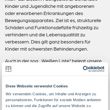
Kinder und Jugendliche mit angeborenen
oder erworbenen Erkrankungen des
Bewegungsapparates. Ziel ist es, strukturelle
Schäden und Funktionsdefizite frühzeitig zu
verhindern und die Lebensqualität zu
verbessern. Dies gilt ganz besonders für
Kinder mit schwersten Behinderungen.
Auch in der sog. „Weißen Liste“ belegt unsere
Klinik Spitzenplätze im Bereich
„Patientenzufriedenheit“ und
„Weiterempfehlung“.
Diese Webseite verwendet Cookies
Ihr Feedback ist uns sehr wichtig und gibt uns
Wir verwenden Cookies, um Inhalte und Anzeigen zu
personalisieren, Funktionen für soziale Medien anbieten
die Möglichkeit, uns zu verbessern. Zudem hilft
zu können und die Zugriffe auf unsere Website zu
es anderen Patienten, unsere Leistungen