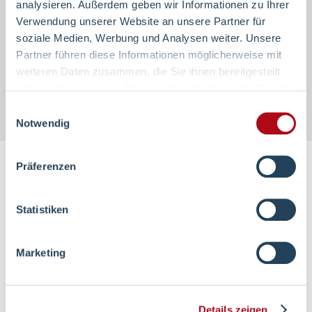
analysieren. Außerdem geben wir Informationen zu Ihrer
einzuschätzen. Wir freuen uns, wenn Sie uns
Verwendung unserer Website an unsere Partner für
bewerten:
soziale Medien, Werbung und Analysen weiter. Unsere
Partner führen diese Informationen möglicherweise mit
Google
weiteren Daten zusammen, die Sie ihnen bereitgestellt
haben oder die sie im Rahmen Ihrer Nutzung der Dienste
https://www.klinikbewertungen.de/
gesammelt haben.
Einwilligungsauswahl
Notwendig
Präferenzen
Weiterführende Inhalte
Statistiken
Wir über uns
Marketing
Medizin &
Details zeigen