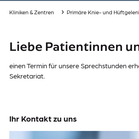
Aktuelles
Kliniken & Zentren
Primäre Knie- und Hüftgele
Events
Downloads
Liebe Patientinnen u
Presse
Suche
einen Termin für unsere Sprechstunden erha
Sekretariat.
Lieferkettensorgfaltspflichtengesetz (LkSG)
Ihr Kontakt zu uns
Datenschutz
Impressum