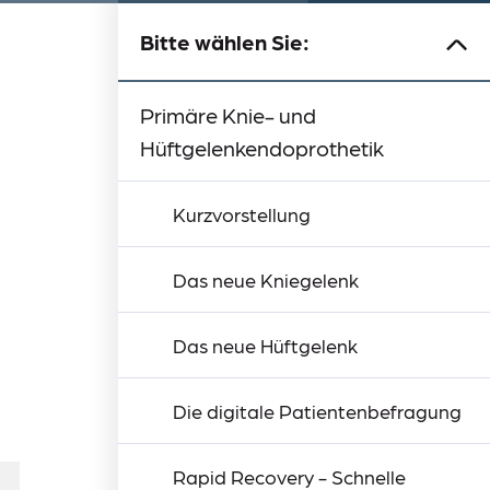
Bitte wählen Sie:
Schulterchirurgie und
Kurzvorstellung
Schulterchirurgie
Arthroskopische Chirurgie
Team
Sprechstunden und Ambulanzen
Anfahrt & Kontakt
Arthroskopie
Primäre Knie- und
Hüftgelenkendoprothetik
Kurzvorstellung
Das neue Kniegelenk
Das neue Hüftgelenk
Die digitale Patientenbefragung
Rapid Recovery - Schnelle