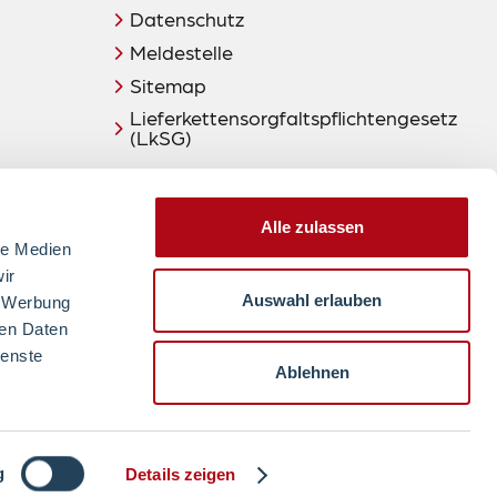
Datenschutz
Meldestelle
Sitemap
Lieferkettensorgfaltspflichtengesetz
(LkSG)
Alle zulassen
le Medien
ir
Auswahl erlauben
, Werbung
ren Daten
ienste
zum Seitenanfang
Ablehnen
2026
Ein Unternehmen von:
g
Details zeigen