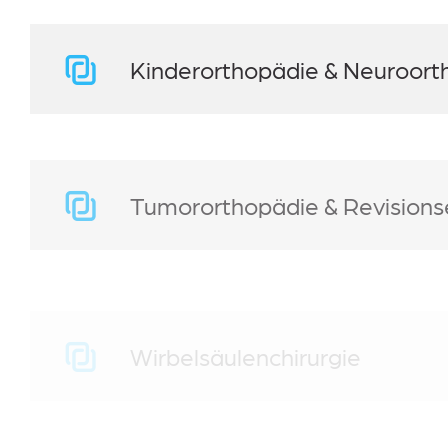
Kinderorthopädie & Neuroort
Tumororthopädie & Revisions
Wirbelsäulenchirurgie
Anästhesie, Intensivmedizin 