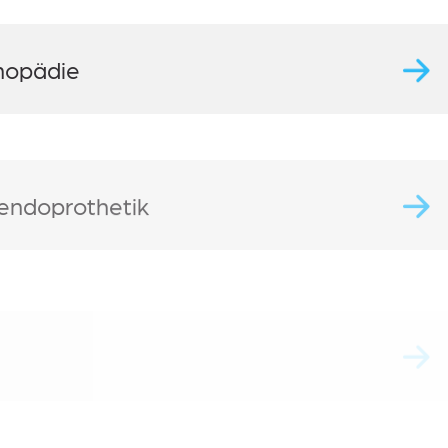
hopädie
endoprothetik
und Schmerztherapie