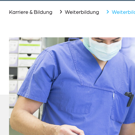
Aktuelles
Karriere & Bildung
Weiterbildung
Weiterbil
Events
Downloads
Presse
Suche
Lieferkettensorgfaltspflichtengesetz (LkSG)
Datenschutz
Impressum