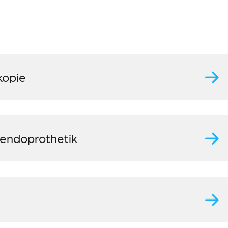
kopie
kendoprothetik