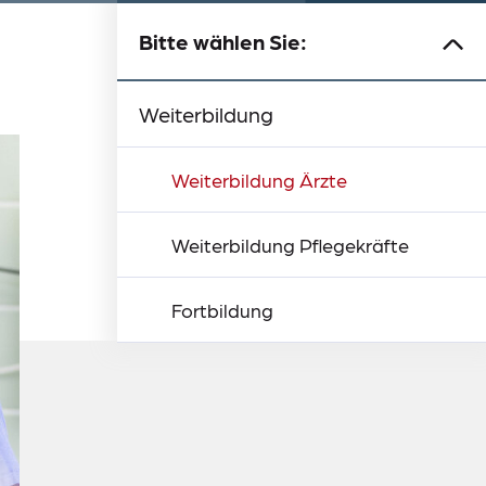
Bitte wählen Sie:
Willkommen bei uns
Ausbildung
Weiterbildung
Weiterbildung Ärzte
Weiterbildung Pflegekräfte
Fortbildung
Warum Volmarstein
Stadt
Kultur
Region