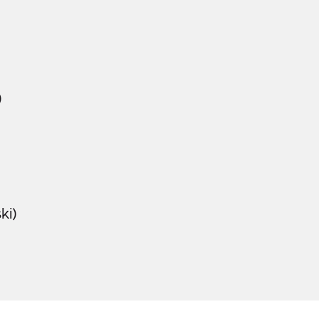
)
ki)