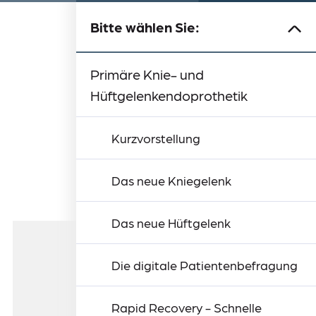
Bitte wählen Sie:
Schulterchirurgie und
Kurzvorstellung
Schulterchirurgie
Arthroskopische Chirurgie
Team
Sprechstunden und Ambulanzen
Anfahrt & Kontakt
Arthroskopie
Primäre Knie- und
Hüftgelenkendoprothetik
Kurzvorstellung
Das neue Kniegelenk
Das neue Hüftgelenk
Die digitale Patientenbefragung
Rapid Recovery - Schnelle