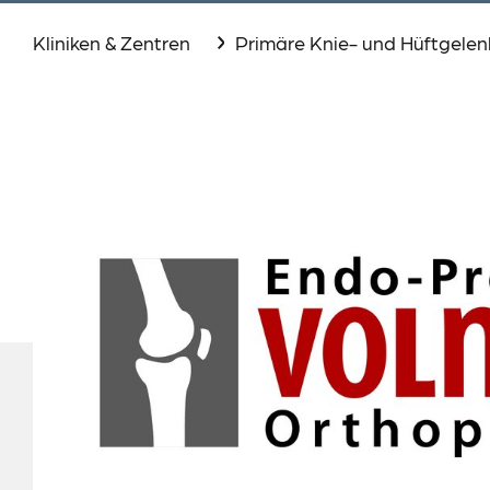
Aktuelles
Kliniken & Zentren
Primäre Knie- und Hüftgele
Events
Downloads
Presse
Suche
Lieferkettensorgfaltspflichtengesetz (LkSG)
Datenschutz
Impressum