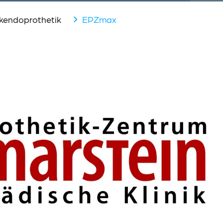
nkendoprothetik
EPZmax