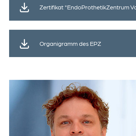
Zertifikat "EndoProthetikZentrum V
Organigramm des EPZ