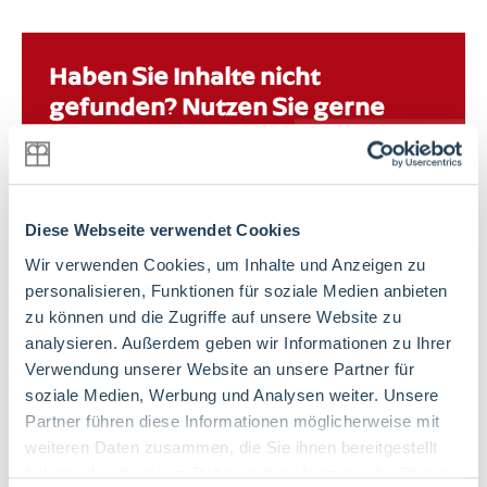
Events
Downloads
Haben Sie Inhalte nicht
gefunden? Nutzen Sie gerne
Presse
unsere Suchfunktion mit einem
Suche
alternativen Begriff, um auf die
gewünschten Inhalte zu
gelangen.
Diese Webseite verwendet Cookies
Wir verwenden Cookies, um Inhalte und Anzeigen zu
personalisieren, Funktionen für soziale Medien anbieten
zu können und die Zugriffe auf unsere Website zu
Lieferkettensorgfaltspflichtengesetz (LkSG)
analysieren. Außerdem geben wir Informationen zu Ihrer
Datenschutz
Suche
Verwendung unserer Website an unsere Partner für
Impressum
soziale Medien, Werbung und Analysen weiter. Unsere
Meldestelle
Partner führen diese Informationen möglicherweise mit
Sitemap
weiteren Daten zusammen, die Sie ihnen bereitgestellt
haben oder die sie im Rahmen Ihrer Nutzung der Dienste