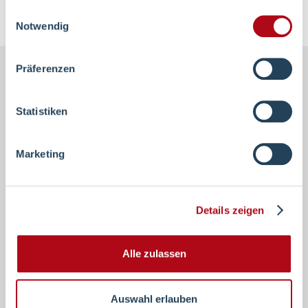
gesammelt haben.
Einwilligungsauswahl
Notwendig
Präferenzen
Footer-
Navigation
Statistiken
Die Orthopädische Klinik Volmarstein ist eine
Marketing
moderne Fachklinik mit Schwerpunkt Allgemeine
Orthopädie und Unfallchirurgie sowie einer
Vielzahl weiterer Spezialisierungen. Unser Ziel ist
Details zeigen
die stete Verbesserung und Erweiterung der
Behandlung unserer Patientinnen und Patienten.
Alle zulassen
mehr erfahren
Auswahl erlauben