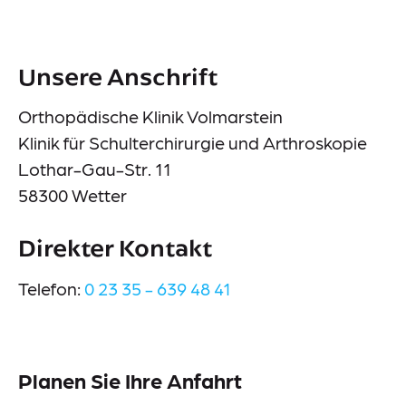
Events
Downloads
Unsere Anschrift
Presse
Orthopädische Klinik Volmarstein
Suche
Klinik für Schulterchirurgie und Arthroskopie
Lothar-Gau-Str. 11
58300 Wetter
Direkter Kontakt
Lieferkettensorgfaltspflichtengesetz (LkSG)
Telefon:
0 23 35 - 639 48 41
Datenschutz
Impressum
Meldestelle
Sitemap
Planen Sie Ihre Anfahrt