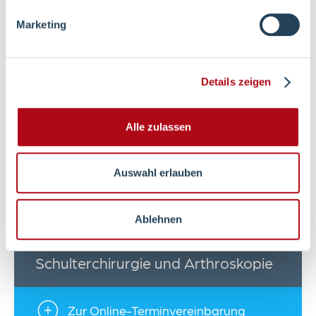
Marketing
Team
Details zeigen
Sprechstunde &
Alle zulassen
Ambulanzen
Auswahl erlauben
Terminvereinbarung
Ablehnen
Schulterchirurgie und Arthroskopie
Zur Online-Terminvereinbarung