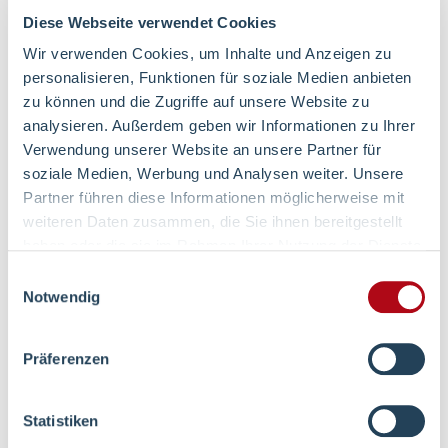
Diese Webseite verwendet Cookies
Wir verwenden Cookies, um Inhalte und Anzeigen zu
Weiterführende Inhalte
personalisieren, Funktionen für soziale Medien anbieten
zu können und die Zugriffe auf unsere Website zu
analysieren. Außerdem geben wir Informationen zu Ihrer
Verwendung unserer Website an unsere Partner für
Kurzvorstellung
soziale Medien, Werbung und Analysen weiter. Unsere
Partner führen diese Informationen möglicherweise mit
weiteren Daten zusammen, die Sie ihnen bereitgestellt
haben oder die sie im Rahmen Ihrer Nutzung der Dienste
Schulterchirurgie
gesammelt haben.
Einwilligungsauswahl
Notwendig
Präferenzen
Arthroskopische
Chirurgie
Statistiken