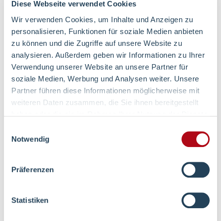
Wahrnehmung, Sensorik und Hirnleistung.
Diese Webseite verwendet Cookies
Ihre Behandlung beinhaltet eine Beratung
Wir verwenden Cookies, um Inhalte und Anzeigen zu
und ein Training in lebenspraktischen
personalisieren, Funktionen für soziale Medien anbieten
zu können und die Zugriffe auf unsere Website zu
Alltagssituationen in enger Zusammenarbeit
analysieren. Außerdem geben wir Informationen zu Ihrer
mit unserem Hilfsmittelkompetenzzentrum
Verwendung unserer Website an unsere Partner für
Volmarstein.
soziale Medien, Werbung und Analysen weiter. Unsere
Partner führen diese Informationen möglicherweise mit
Profitieren Sie von folgenden Leistungen:
weiteren Daten zusammen, die Sie ihnen bereitgestellt
haben oder die sie im Rahmen Ihrer Nutzung der Dienste
Handtherapie
gesammelt haben.
Einwilligungsauswahl
Notwendig
Individueller Schienenbau
Motorisch-Funktionelle-Therapie
Präferenzen
Sensomotorisch-Perzepetive-Therapie
Statistiken
Gedächtnis- und Konzentrationstraining