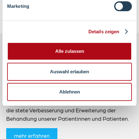
ADL-Training
Marketing
Details zeigen
Footer-
Alle zulassen
Navigation
Auswahl erlauben
Die Orthopädische Klinik Volmarstein ist eine
moderne Fachklinik mit Schwerpunkt Allgemeine
Ablehnen
Orthopädie und Unfallchirurgie sowie einer
Vielzahl weiterer Spezialisierungen. Unser Ziel ist
die stete Verbesserung und Erweiterung der
Behandlung unserer Patientinnen und Patienten.
mehr erfahren