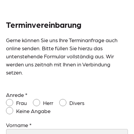
Events
Downloads
Terminvereinbarung
Presse
Gerne können Sie uns Ihre Terminanfrage auch
Suche
online senden. Bitte füllen Sie hierzu das
untenstehende Formular vollständig aus. Wir
werden uns zeitnah mit Ihnen in Verbindung
setzen.
Lieferkettensorgfaltspflichtengesetz (LkSG)
Anrede
*
Datenschutz
Frau
Herr
Divers
Impressum
Keine Angabe
Meldestelle
Sitemap
Vorname
*