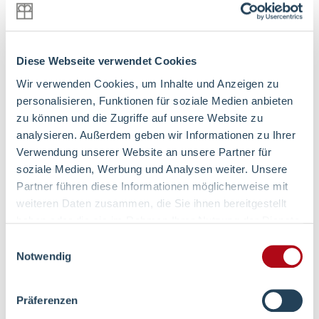
Krankenkasse
*
Diese Webseite verwendet Cookies
Wir verwenden Cookies, um Inhalte und Anzeigen zu
personalisieren, Funktionen für soziale Medien anbieten
Erreichbarkeit
zu können und die Zugriffe auf unsere Website zu
Bitte geben Sie hier an, unter welcher
analysieren. Außerdem geben wir Informationen zu Ihrer
Rufnummer/E-Mail-Adresse wir Sie am besten
Verwendung unserer Website an unsere Partner für
erreichen können. Wir werden Sie möglichst
soziale Medien, Werbung und Analysen weiter. Unsere
Partner führen diese Informationen möglicherweise mit
zeitnah kontaktieren.
weiteren Daten zusammen, die Sie ihnen bereitgestellt
E-Mail
*
haben oder die sie im Rahmen Ihrer Nutzung der Dienste
gesammelt haben.
Einwilligungsauswahl
Notwendig
Telefonnummer privat
*
Präferenzen