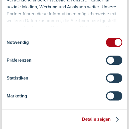
soziale Medien, Werbung und Analysen weiter. Unsere
Anästhesie, Intensivmedizin und
Partner führen diese Informationen möglicherweise mit
Schmerztherapie
weiteren Daten zusammen, die Sie ihnen bereitgestellt
haben oder die sie im Rahmen Ihrer Nutzung der Dienste
gesammelt haben.
Einwilligungsauswahl
Zur Online-Terminvereinbarung
Notwendig
Präferenzen
Statistiken
Marketing
Details zeigen