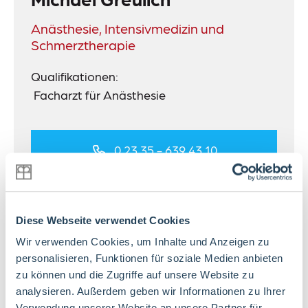
Anästhesie, Intensivmedizin und
Schmerztherapie
Qualifikationen:
Facharzt für Anästhesie
0 23 35 - 639 43 10
E-Mail schreiben
Diese Webseite verwendet Cookies
Wir verwenden Cookies, um Inhalte und Anzeigen zu
personalisieren, Funktionen für soziale Medien anbieten
zu können und die Zugriffe auf unsere Website zu
Terminvereinbarung
analysieren. Außerdem geben wir Informationen zu Ihrer
Verwendung unserer Website an unsere Partner für